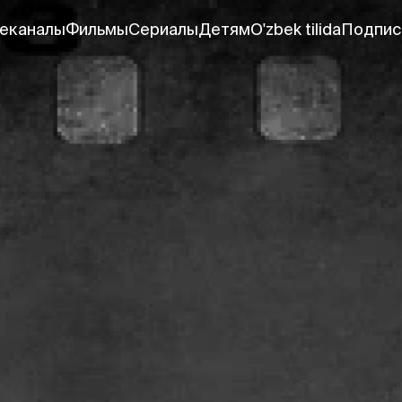
еканалы
Фильмы
Сериалы
Детям
O'zbek tilida
Подпис