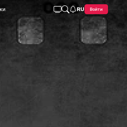
ки
RU
Войти