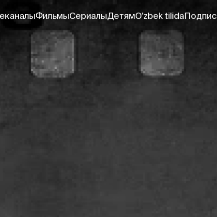
еканалы
Фильмы
Сериалы
Детям
O'zbek tilida
Подпис