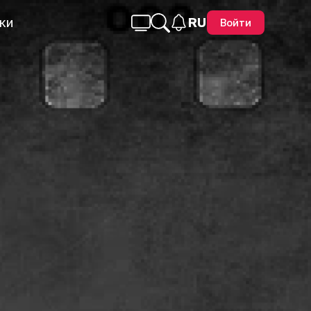
ки
RU
Войти