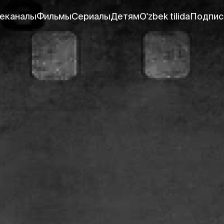
еканалы
Фильмы
Сериалы
Детям
O'zbek tilida
Подпис