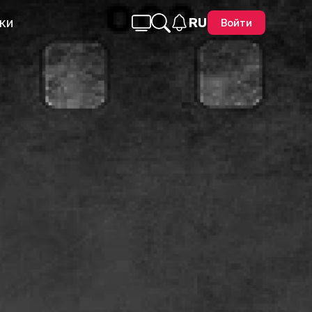
ки
RU
Войти