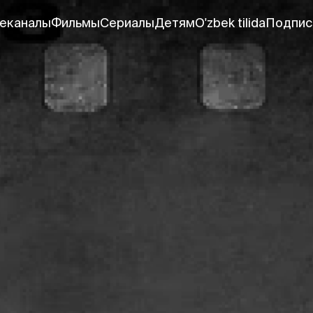
еканалы
Фильмы
Сериалы
Детям
O'zbek tilida
Подпис