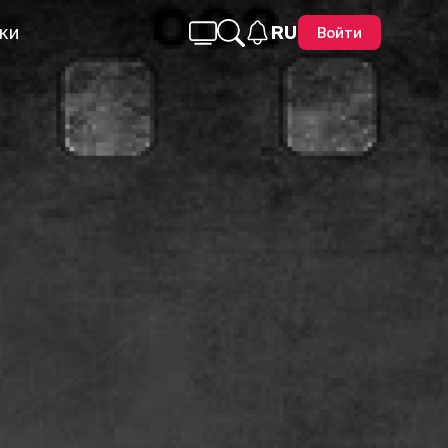
ки
RU
Войти