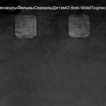
еканалы
Фильмы
Сериалы
Детям
O'zbek tilida
Подпис