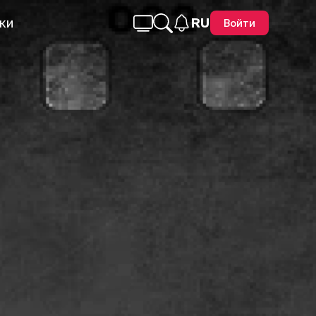
ки
RU
Войти