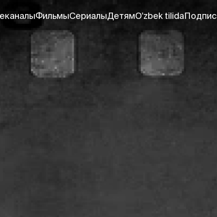
еканалы
Фильмы
Сериалы
Детям
O'zbek tilida
Подпис