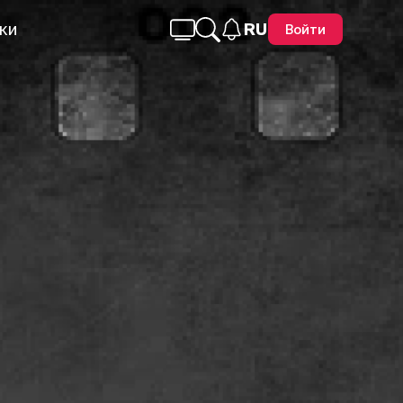
ки
RU
Войти