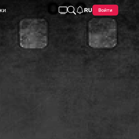
ки
RU
Войти