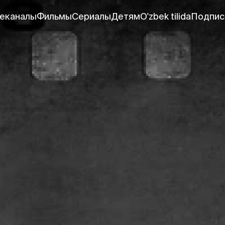
еканалы
Фильмы
Сериалы
Детям
O'zbek tilida
Подпис