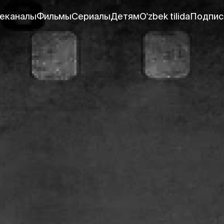
еканалы
Фильмы
Сериалы
Детям
O'zbek tilida
Подпис