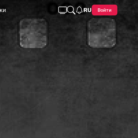
ки
RU
Войти