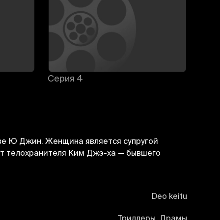
Серия 4
Сери
хве Ю Джин. Женщина является супругой
т телохранителя Ким Джэ-ха — бывшего
Deo keitu
Триллеры, Драмы