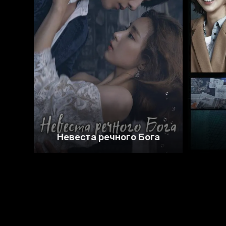
7.5
5.8
Невеста речного Бога