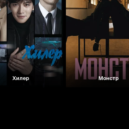
8.5
8.4
7.9
8.1
Хилер
Монстр