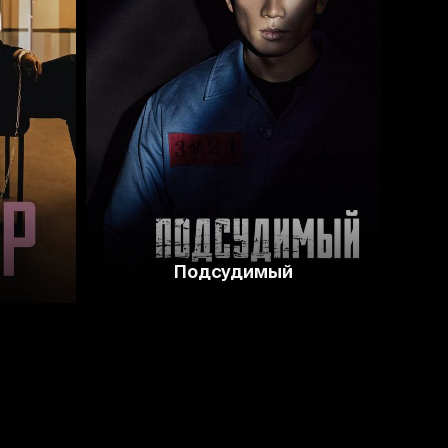
8.3
8.0
Подсудимый