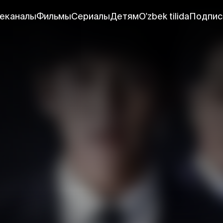
еканалы
Фильмы
Сериалы
Детям
O'zbek tilida
Подпис