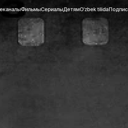
еканалы
Фильмы
Сериалы
Детям
O'zbek tilida
Подпис