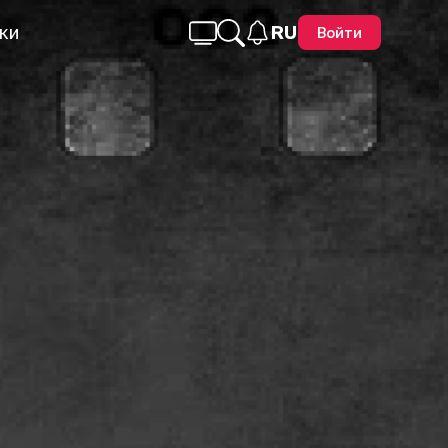
ки
RU
Войти