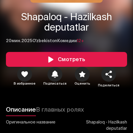
Shapaloq - Hazilkash
deputatlar
20мин.
2025
O'zbekiston
Комедии
12+
1
2
3
Смотреть
Отменить
Авторизоваться
Отправить
В избранное
Подписаться
Оценить
Поделиться
Описание
В главных ролях
Оригинальное название
Shapaloq - Hazilkash
deputatlar