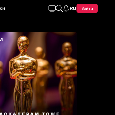
ки
RU
Войти