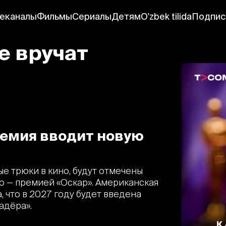
еканалы
Фильмы
Сериалы
Детям
O'zbek tilida
Подпис
е вручат
емия вводит новую
ые трюки в кино, будут отмечены
о — премией «Оскар». Американская
 что в 2027 году будет введена
адёра».