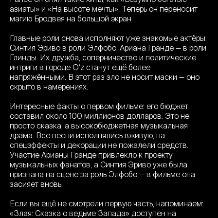
азиаты» и «На высоте мечты». Теперь он переносит
магию Бродвея на большой экран.
Главные роли снова исполняют уже знакомые актёры:
Синтия Эриво в роли Элфобо, Ариана Гранде — в роли
Глинды. Их дружба, соперничество и политические
интриги в городе O‘z станут ещё более
напряжёнными. В этот раз зло не носит маски — оно
скрыто в намерениях.
Интересные факты о первом фильме: его бюджет
составил около 100 миллионов долларов. Это не
просто сказка, а высокобюджетная музыкальная
драма. Все песни исполнялись вживую, на
спецэффекты и декорации не пожалели средств.
Участие Арианы Гранде привлекло к проекту
музыкальных фанатов, а Синтия Эриво уже была
признана на сцене за роль Элфобо — в фильме она
засияет вновь.
Если вы ещё не смотрели первую часть, напоминаем:
«Злая: Сказка о ведьме Запада» доступен на