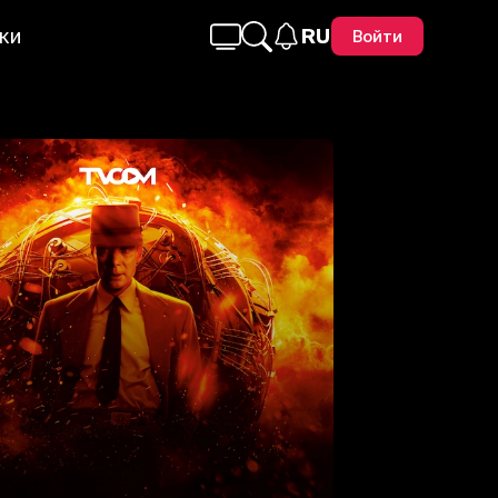
ки
RU
Войти