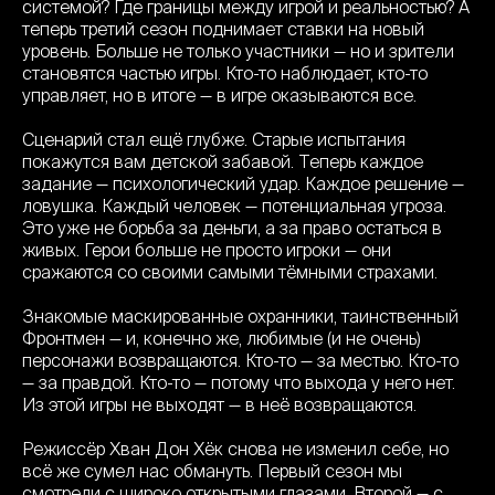
системой? Где границы между игрой и реальностью? А
теперь третий сезон поднимает ставки на новый
уровень. Больше не только участники — но и зрители
становятся частью игры. Кто-то наблюдает, кто-то
управляет, но в итоге — в игре оказываются все.
Сценарий стал ещё глубже. Старые испытания
покажутся вам детской забавой. Теперь каждое
задание — психологический удар. Каждое решение —
ловушка. Каждый человек — потенциальная угроза.
Это уже не борьба за деньги, а за право остаться в
живых. Герои больше не просто игроки — они
сражаются со своими самыми тёмными страхами.
Знакомые маскированные охранники, таинственный
Фронтмен — и, конечно же, любимые (и не очень)
персонажи возвращаются. Кто-то — за местью. Кто-то
— за правдой. Кто-то — потому что выхода у него нет.
Из этой игры не выходят — в неё возвращаются.
Режиссёр Хван Дон Хёк снова не изменил себе, но
всё же сумел нас обмануть. Первый сезон мы
смотрели с широко открытыми глазами. Второй — с