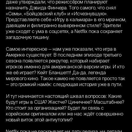
даже утверждали, что режиссёром планируют
назначить Дэвида Финчера. Того самого, что снял
«Семь», «Бойцовский клуб» и «Исчезнувшую».
Представляете себе «Игру в кальмара» в его мрачном,
давящем и филигранно выверенном стиле? Зрители
уже сходят с ума в соцсетях, а Netflix пока сохраняет
загадочную тишину.
Самое интересное — нам уже показали, что игра в
Америке существует. В последнем эпизоде третьего
сезона появляется рекрутер, который набирает
игроков именно для американской версии игры. И кто
же её играет? Кейт Бланшетт! Да-да, легенда
мирового кино. Такое камео не появляется просто так
— это громкий намёк: следующая история уже в пути.
И тут начинается настоящий шквал вопросов: Какие
будут игры в США? Жестче? Циничнее? Масштабнее?
Кто стоит за организацией? Будет ли связь с
корейским оригиналом или же нас ждёт совершенно
новый виток этой антиутопии?
Netflix пока не раскрывает ни дату релиза, ни детали