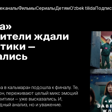
еканалы
Фильмы
Сериалы
Детям
O'zbek tilida
Подпис
а»
рители ждали
тики —
ались
 в кальмара» подошла к финалу. Те,
он, переживают целый микс эмоций
ритики — уже высказались. И,
дный анализ, но и уважение.