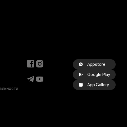
Appstore
Google Play
App Gallery
альности