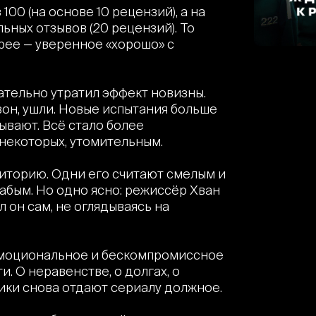
 100 (на основе 10 рецензий), а на
ьных отзывов (20 рецензий). То
корее — уверенное «хорошо» с
ательно утратил эффект новизны.
зон, ушли. Новые испытания больше
ывают. Всё стало более
 некоторых, утомительным.
удиторию. Одни его считают смелым и
абым. Но одно ясно: режиссёр Хван
л он сам, не оглядываясь на
 эмоциональное и бескомпромиссное
. О неравенстве, о долгах, о
ики снова отдают сериалу должное.