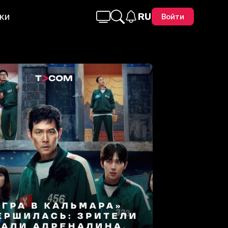
ки
RU
Войти