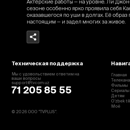
Актёрские работы — на уровне. Ли Джон-
сезоне особенно ярко проявила себя К
оказавшегося по уши в долгах. Её образ
настоящим — и задел многих за живое.
Telegram
Facebook
Техническая поддержка
Навиг
Копировать ссылку
Мы с удовольствием ответим на
Главная
ваши вопросы
Телекан
support@tvcom.uz
Фильмы
71 205 85 55
Сериалы
Детям
O'zbek til
Моё
© 2026 ООО "TVPLUS".