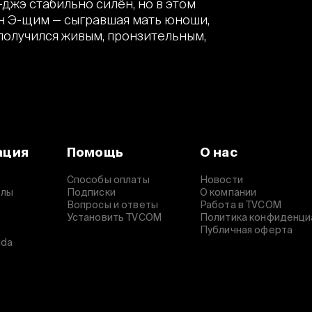
джэ стабильно силён, но в этом
ан Э-щим — сыгравшая мать юноши,
 получился живым, пронзительным,
ация
Помощь
О нас
Способы оплаты
Новости
алы
Подписки
О компании
Вопросы и ответы
Работа в TVCOM
Установить TVCOM
Политика конфиденци
Публичная оферта
ida