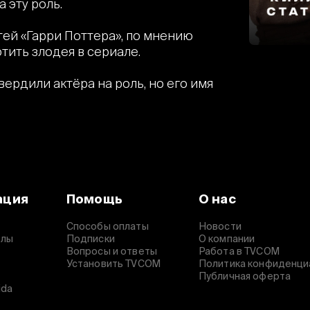
 эту роль.
тей «Гарри Поттера», по мнению
тить злодея в сериале.
ердили актёра на роль, но его имя
ация
Помощь
О нас
Способы оплаты
Новости
алы
Подписки
О компании
Вопросы и ответы
Работа в TVCOM
Установить TVCOM
Политика конфиденци
Публичная оферта
ida