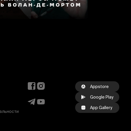
Appstore
Google Play
App Gallery
альности