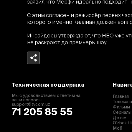
заявил, что Мёрфи идеально подходит на
С этим согласен и режиссёр первых час
которого именно Киллиан должен вопло
Инсайдеры утверждают, что HBO уже утв
не раскроют до премьеры шоу.
Telegram
Facebook
Техническая поддержка
Навиг
Копировать ссылку
Мы с удовольствием ответим на
Главная
ваши вопросы
Телекан
support@tvcom.uz
Фильмы
71 205 85 55
Сериалы
Детям
O'zbek til
Моё