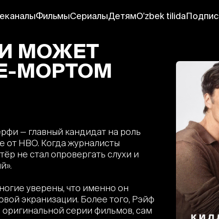
еканалы
Фильмы
Сериалы
Детям
O'zbek tilida
Подпис
И МОЖЕТ
ДЕ-МОРТОМ
рфи — главный кандидат на роль
 от HBO. Когда журналисты
тёр не стал опровергать слухи и
й».
ногие уверены, что именно он
овой экранизации. Более того, Рэйф
в оригинальной серии фильмов, сам