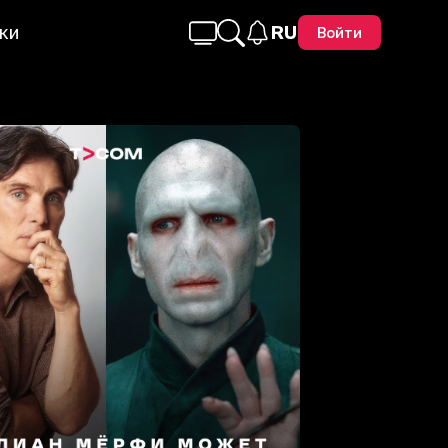
ки
RU
Войти