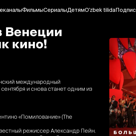
еканалы
Фильмы
Сериалы
Детям
O'zbek tilida
Подпис
в Венеции
к кино!
ианский международный
 сентября и снова станет одним из
ентино «Помилование» (The
звестный режиссер Александр Пейн.