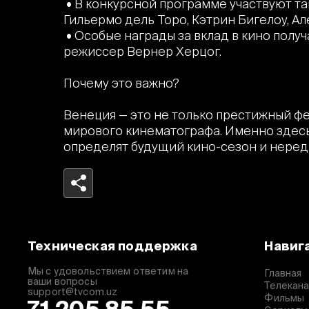
• В конкурсной программе участвуют т
Гильермо дель Торо, Кэтрин Бигелоу, А
• Особые награды за вклад в кино полу
режиссер Вернер Херцог.
Почему это важно?
Венеция — это не только престижный фес
мирового кинематографа. Именно здесь
определят будущий кино-сезон и нередк
Telegram
Facebook
Техническая поддержка
Навиг
Копировать ссылку
Мы с удовольствием ответим на
Главная
ваши вопросы
Телекан
support@tvcom.uz
Фильмы