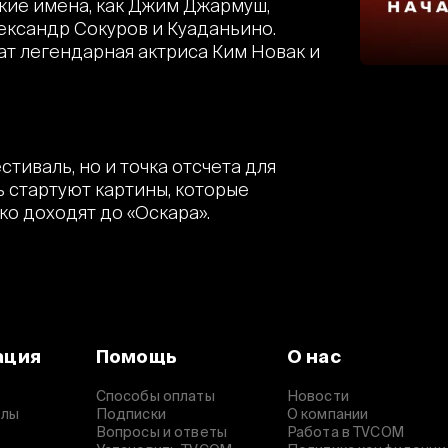
акие имена, как Джим Джармуш,
лександр Сокуров и Куаданьино.
чат легендарная актриса Ким Новак и
тиваль, но и точка отсчета для
 стартуют картины, которые
о доходят до «Оскара».
ация
Помощь
О нас
Способы оплаты
Новости
алы
Подписки
О компании
Вопросы и ответы
Работа в TVCOM