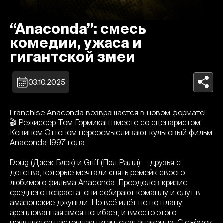
“Anaconda”: смесь
комедии, ужаса и
гигантской змеи
03.10.2025
Franchise Anaconda возвращается в новом формате!
🎬 Режиссер Том Гормикан вместе со сценаристом
Кевином Эттеном переосмысливают культовый фильм
Anaconda 1997 года.
Doug (Джек Блэк) и Griff (Пол Радд) — друзья с
детства, которые мечтали снять ремейк своего
любимого фильма Anaconda. Преодолев кризис
среднего возраста, они собирают команду и едут в
амазонские джунгли. Но всё идёт не по плану:
арендованная змея погибает, и вместо этого
появляется настоящая гигантская анаконда. С съёмок