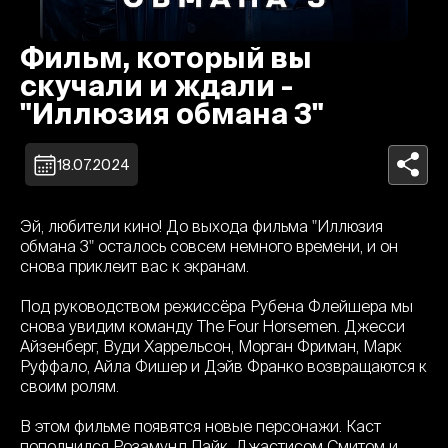
Фильм, который вы
скучали и ждали -
"Иллюзия обмана 3"
18.07.2024
Эй, любители кино! До выхода фильма "Иллюзия
обмана 3" осталось совсем немного времени, и он
снова приклеит вас к экранам.
Под руководством режиссёра Рубена Флейшера мы
снова увидим команду The Four Horsemen. Джесси
Айзенберг, Вуди Харрельсон, Морган Фриман, Марк
Руффало, Айла Фишер и Дэйв Франко возвращаются к
своим ролям.
В этом фильме появятся новые персонажи. Каст
пополнился Розамунд Пайк, Джастисом Смитом и