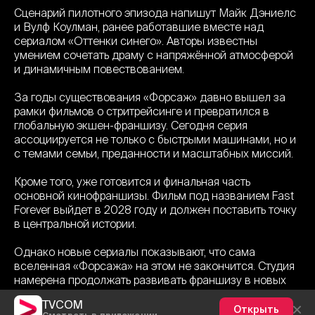
Сценарий пилотного эпизода напишут Майк Дэниелс
и Вулф Коулман, ранее работавшие вместе над
сериалом «Оттенки синего». Авторы известны
умением сочетать драму с напряжённой атмосферой
и динамичным повествованием.
За годы существования «Форсаж» давно вышел за
рамки фильмов о стритрейсинге и превратился в
глобальную экшен-франшизу. Сегодня серия
ассоциируется не только с быстрыми машинами, но и
с темами семьи, преданности и масштабных миссий.
Кроме того, уже готовится и финальная часть
основной кинофраншизы. Фильм под названием Fast
Forever выйдет в 2028 году и должен поставить точку
в центральной истории.
Однако новые сериалы показывают, что сама
вселенная «Форсажа» на этом не закончится. Студия
намерена продолжать развивать франшизу в новых
форматах, сохраняя интерес зрителей к миру скорости
TVCOM
и адреналина ещё на долгие годы.
Открыть