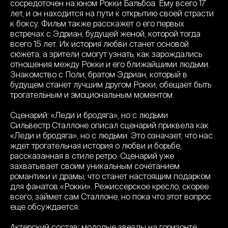
сосредоточен на юном Рокки Бальбоа. Ему всего 17
лет, и он находится на пути к открытию своей страсти
к боксу. Фильм также расскажет о его первых
встречах с Эдриан, будущей женой, которой тогда
всего 15 лет. Их история любви станет основой
сюжета, а зрители смогут узнать, как зарождались
отношения между Рокки и его ближайшими людьми.
Знакомство с Поли, братом Эдриан, который в
будущем станет лучшим другом Рокки, обещает быть
трогательным и эмоциональным моментом.
Сценарий: «Леди и бродяга», но с людьми
Сильвестр Сталлоне описал сценарий приквела как
«Леди и бродяга», но с людьми. Это означает, что нас
ждет трогательная история о любви и борьбе,
рассказанная в стиле ретро. Сценарий уже
захватывает своим уникальным сочетанием
романтики и драмы, что станет настоящим подарком
для фанатов «Рокки». Режиссерское кресло, скорее
всего, займет сам Сталлоне, но пока что этот вопрос
еще обсуждается.
Актерский состав: молодые звезды на горизонте