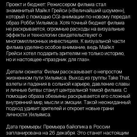
Проект и бюджет: Режиссером фильма стал
знаменитый Майкл Грейси («Величайший шоумен»),
который с помощью CGI-анимации по-новому передал
образ Робби Уильямса. Хотя точный бюджет фильма
не раскрывается, огромные расходы на визуальные
эффекты и технологии свидетельствуют о
многомиллионных инвестициях. К визуальной части
фильма уделено особое внимание, ведь Майкл
Грейси хотел подарить зрителям не только историю,
но и настоящее «праздник для глаз».
Детали сюжета: Фильм рассказывает о непростом
жизненном пути Уильямса. Выход из группы Take That,
взлеты и падения в сольной карьере, давление славы
и личные битвы станут центральной темой фильма. С
помощью образа обезьяны раскрывается его сложный
внутренний мир, мысли и эмоции. Такой неожиданный
подход удивит зрителей и откроет новые грани
личности Уильямса.
Дата премьеры: Премьера байопика в России
запланирована на 26 декабря. Это станет настоящим