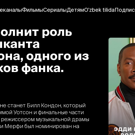
еканалы
Фильмы
Сериалы
Детям
O'zbek tilida
Подпис
олнит роль
ыканта
на, одного из
ов фанка.
е станет Билл Кондон, который
ммой Уотсон и финальные части
ся режиссером музыкальной драмы
дди Мерфи был номинирован на