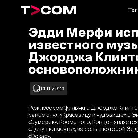
Тел
Эдди Мерфи исп
известного муз
Джорджа Клинто
основоположник
14.11.2024
Режиссером фильма о Джордже Клинтон
ранее снял «Красавицу и чудовище» с Э
«Сумерек». Кроме того, Кондон являет
«Девушки мечты», за роль в которой Э
«Оскар».