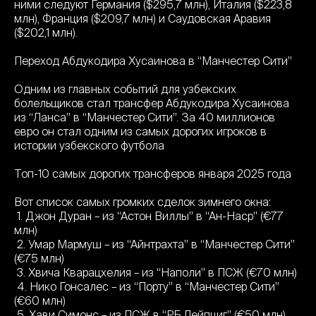
ними следуют Германия ($295,7 млн), Италия ($223,8
млн), Франция ($209,7 млн) и Саудовская Аравия
($202,1 млн).
Переход Абдукодира Хусаинова в “Манчестер Сити”
Одним из главных событий для узбекских
болельщиков стал трансфер Абдукодира Хусаинова
из “Ланса” в “Манчестер Сити”. За 40 миллионов
евро он стал одним из самых дорогих игроков в
истории узбекского футбола
Топ-10 самых дорогих трансферов января 2025 года
Вот список самых громких сделок зимнего окна:
1. Джон Дуран – из “Астон Виллы” в “Ан-Наср” (€77
млн)
2. Умар Мармуш – из “Айнтрахта” в “Манчестер Сити”
(€75 млн)
3. Хвича Кварацхелия – из “Наполи” в ПСЖ (€70 млн)
4. Нико Гонсалес – из “Порту” в “Манчестер Сити”
(€60 млн)
5. Хави Симонс – из ПСЖ в “РБ Лейпциг” (€50 млн)