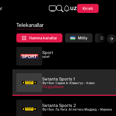
O'zbek kino
r
UZ
Kirish
Telekanallar
FUTBOL TV
FUTBOL TV
Hamma kanallar
Milliy
Инф
Sport
sport
Setanta Sports 1
Футбол: Серия А: Ювентус - Комо
Подробнее
Setanta Sports 2
Футбол. Ла Лига: Атлетико Мадрид – Жирона