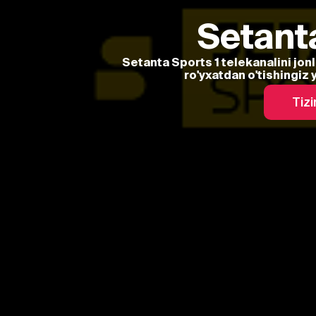
Setanta
Setanta Sports 1 telekanalini jonl
ro'yxatdan o'tishingiz 
Tizi