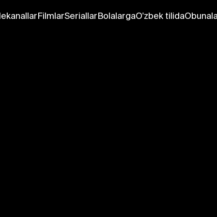
lekanallar
Filmlar
Seriallar
Bolalarga
O'zbek tilida
Obunala