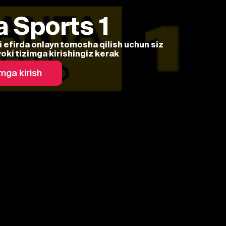
 Sports 1
i efirda onlayn tomosha qilish uchun siz
yoki tizimga kirishingiz kerak
mga kirish