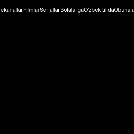
lekanallar
Filmlar
Seriallar
Bolalarga
O'zbek tilida
Obunala