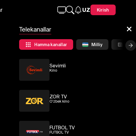
r
UZ
Kirish
Telekanallar
Hamma kanallar
Milliy
Инф
Sevimli
Kino
ZOR TV
O'zbek kino
FUTBOL TV
FUTBOL TV