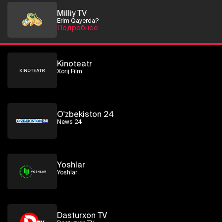
Milliy TV
Erim Qayerda?
Подробнее
Kinoteatr
Xorij Film
O'zbekiston 24
News 24
Yoshlar
Yoshlar
Dasturxon TV