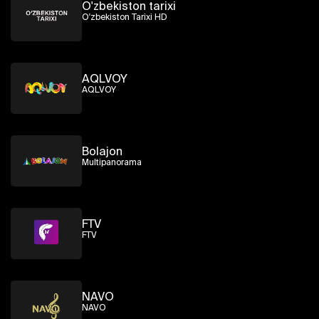
O'zbekiston tarixi
O'zbekiston Tarixi HD
AQLVOY
AQLVOY
Bolajon
Multipanorama
FTV
FTV
NAVO
NAVO