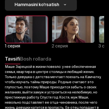
Hammasini ko'rsatish
1
2
3
Bekor qilish
Tizimga kirish
Yuborish
1 серия
2 серия
3 се
Tavsifi
Bosh rollarda
Маше Зарецкой в жизни повезло: у нее обеспеченная
семья, квартира в центре столицы и любящий жених.
Только девушка с детства мечтает поехать на Камчатку,
чтобы изучать тайны природы. Родные считают это
глупостью, поэтому Маше приходится забыть о своих
желаниях, выйти замуж и устроиться на нелюбимую, но
престижную работу. Спустя год Костя, муж Маши,
невольно подставляет ее отца-чиновника, после чего
жизнь девушки катится в пропасть. Ее отец попадает в