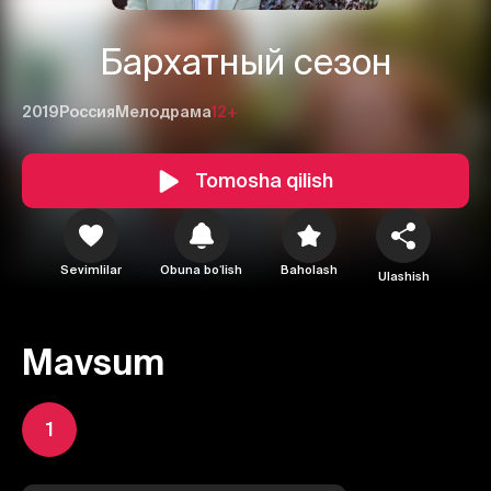
Бархатный сезон
2019
Россия
Мелодрама
12+
Tomosha qilish
Sevimlilar
Obuna boʻlish
Baholash
Ulashish
Mavsum
1