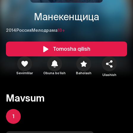
Манекенщица
2014
Россия
Мелодрама
18+
Tomosha qilish
Sevimlilar
Obuna boʻlish
Baholash
Ulashish
Mavsum
1