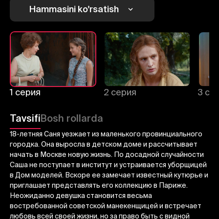
1
2
3
Hammasini ko'rsatish
Bekor qilish
Tizimga kirish
Yuborish
1 серия
2 серия
3 се
Tavsifi
Bosh rollarda
18-летняя Саня уезжает из маленького провинциального
городка. Она выросла в детском доме и рассчитывает
начать в Москве новую жизнь. По досадной случайности
Саша не поступает в институт и устраивается уборщицей
в Дом моделей. Вскоре ее замечает известный кутюрье и
приглашает представлять его коллекцию в Париже.
Неожиданно девушка становится весьма
востребованной советской манекенщицей и встречает
любовь всей своей жизни, но за право быть с видной