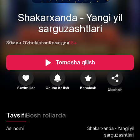
Shakarxanda - Yangi yil
sarguzashtlari
30мин.
O'zbekiston
Комедия
16+
1
2
3
Tomosha qilish
Bekor qilish
Tizimga kirish
Yuborish
Sevimlilar
Obuna boʻlish
Baholash
Ulashish
Tavsifi
Bosh rollarda
Asl nomi
Shakarxanda - Yangi yil
sarguzashtlari