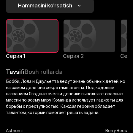
Hammasini ko'rsatish
Bekor qilish
Tizimga kirish
Yuborish
Серия 1
Серия 2
Сери
Tavsifi
Bosh rollarda
Бобби, Лола и Джульетта ведут жизнь обычных детей, но
на самом деле они секретные агенты. Под кодовым
названием Ягодные пчелки девочки выполняют опасные
миссии по всему миру. Команда использует гаджеты для
борьбы с преступностью. Каждая героиня обладает
талантом, который помогает решать задачи.
Asl nomi
Berry Bees