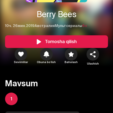
Berry Bees
10ч. 26мин.
2019
Австралия
Мультсериалы
6+
Tomosha qilish
Sevimlilar
Obuna boʻlish
Baholash
Ulashish
Mavsum
1
1
2
3