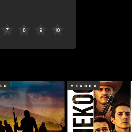
Bekor qilish
Tizimga kirish