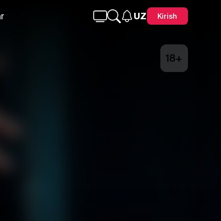
r
UZ
Kirish
18+
Telegram
Facebook