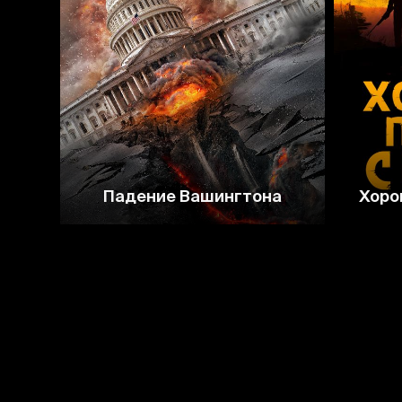
2.8
Падение Вашингтона
Хоро