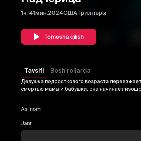
1ч. 41мин.
2024
США
Триллеры
Tomosha qilish
Tavsifi
Bosh rollarda
Девушка подросткового возраста переезжает к
смертью мамы и бабушки, она начинает изощре
Asl nomi
Janr