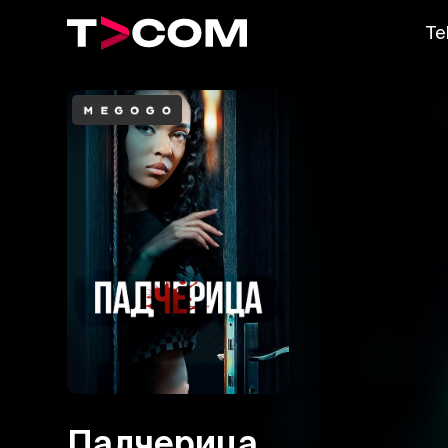
Te
Падчерица