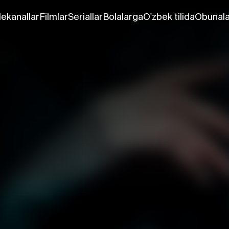
lekanallar
Filmlar
Seriallar
Bolalarga
O'zbek tilida
Obunala