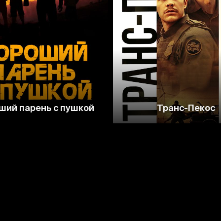
5.3
5.3
5.8
ший парень с пушкой
Транс-Пекос