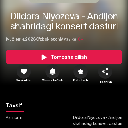
Dildora Niyozova - Andijon
shahridagi konsert dasturi
1ч. 21мин.
2026
O'zbekiston
Музыка
16+
1
2
3
Tomosha qilish
Bekor qilish
Tizimga kirish
Yuborish
Sevimlilar
Obuna boʻlish
Baholash
Ulashish
Tavsifi
Asl nomi
Dildora Niyozova - Andijon
shahridagi konsert dasturi