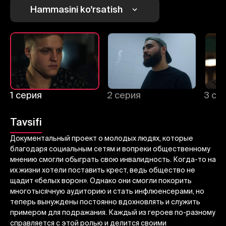
Hammasini ko'rsatish
1
2
3
Bekor qilish
Tizimga kirish
Yuborish
1 серия
2 серия
3 се
Tavsifi
Документальный проект о молодых людях, которые
благодаря социальным сетям и вопреки общественному
мнению смогли обыграть свою инвалидность. Когда-то на
их жизни хотели поставить крест, ведь общество не
щадит «белых ворон». Однако они смогли покорить
многотысячную аудиторию и стать инфлюенсерами, но
теперь вынуждены постоянно вдохновлять и служить
примером для подражания. Каждый из героев по-разному
справляется с этой ролью и делится своими