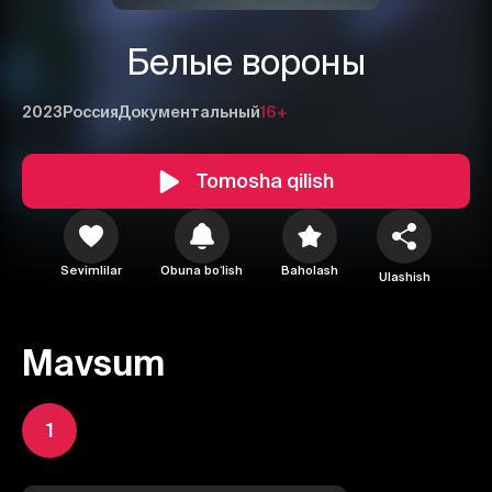
Белые вороны
2023
Россия
Документальный
16+
Tomosha qilish
Sevimlilar
Obuna boʻlish
Baholash
Ulashish
Mavsum
1