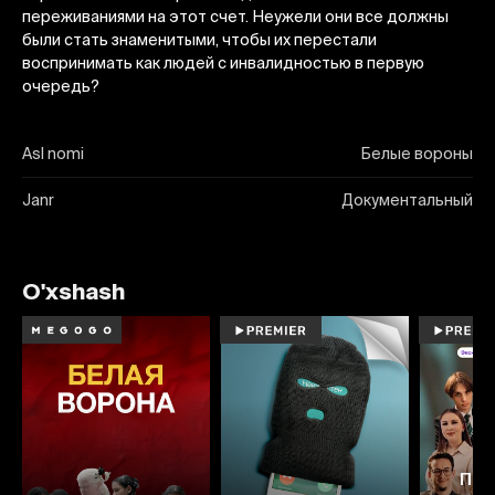
переживаниями на этот счет. Неужели они все должны
были стать знаменитыми, чтобы их перестали
воспринимать как людей с инвалидностью в первую
очередь?
Asl nomi
Белые вороны
Janr
Документальный
O'xshash
Про