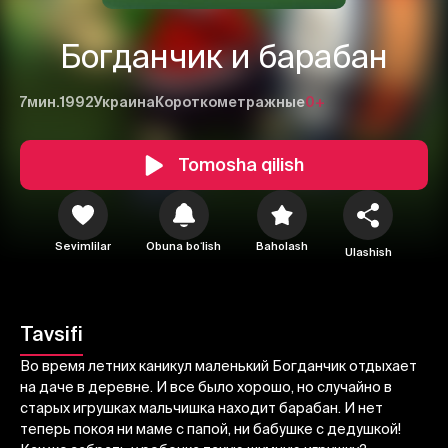
Богданчик и барабан
7мин.
1992
Украина
Короткометражные
0+
Tomosha qilish
1
2
3
Sevimlilar
Obuna boʻlish
Baholash
Ulashish
Bekor qilish
Tizimga kirish
Yuborish
Tavsifi
Во время летних каникул маленький Богданчик отдыхает
на даче в деревне. И все было хорошо, но случайно в
старых игрушках мальчишка находит барабан. И нет
теперь покоя ни маме с папой, ни бабушке с дедушкой!