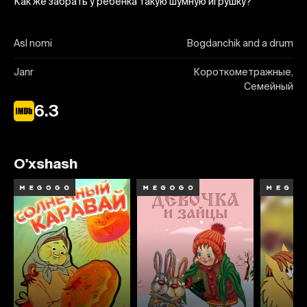
Как же забрать у ребенка такую шумную игрушку?
Asl nomi
Bogdanchik and a drum
Janr
Короткометражные,
Семейный
6.3
O'xshash