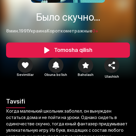
Было скучно...
8мин.
1991
Украина
Короткометражные
0+
Tomosha qilish
1
2
3
Sevimlilar
Obuna boʻlish
Baholash
Ulashish
Bekor qilish
Tizimga kirish
Yuborish
Tavsifi
Когда маленький школьник заболел, он вынужден
остаться дома и не пойти на уроки. Однако сидеть в
одиночестве скучно, тогда юный фантазер придумывает
увлекательную игру. Из букв, входящих с состав любого