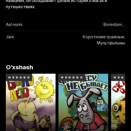
названия, он складывает целые истории о магах и
путешествиях.
Asl nomi
Boredom…
Janr
Короткометражные,
Мультфильмы
O'xshash