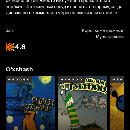
окаменелостей. Вместе им суждено провалиться в
необычный стеклянный сосуд и попасть в то время, когда
динозавры не вымерли, а мерно расхаживали по земле…
Janr
Короткометражные,
Мультфильмы
4.8
O'xshash