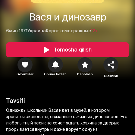
Вася и динозавр
6мин.
1971
Украина
Короткометражные
12+
Tomosha qilish
1
2
3
Sevimlilar
Obuna boʻlish
Baholash
Ulashish
Bekor qilish
Tizimga kirish
Yuborish
Tavsifi
Однажды школьник Вася идет в музей, в котором
хранятся экспонаты, связанные с жизнью динозавров. Его
любопытный песик не хочет ждать хозяина за дверью,
прорывается внутрь и даже ворует одну из