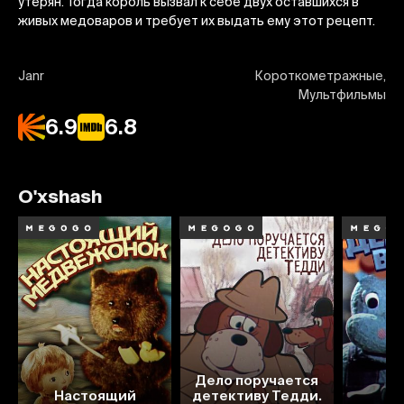
утерян. Тогда король вызвал к себе двух оставшихся в
живых медоваров и требует их выдать ему этот рецепт.
Janr
Короткометражные,
Мультфильмы
6.9
6.8
O'xshash
Дело поручается
5.1
6.7
7.1
Настоящий
детективу Тедди.