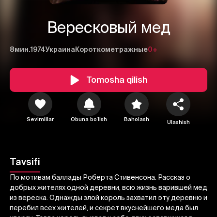
Вересковый мед
8мин.
1974
Украина
Короткометражные
0+
Tomosha qilish
1
2
3
Sevimlilar
Obuna boʻlish
Baholash
Ulashish
Bekor qilish
Tizimga kirish
Yuborish
Tavsifi
По мотивам баллады Роберта Стивенсона. Рассказ о
добрых жителях одной деревни, всю жизнь варившей мед
из вереска. Однажды злой король захватил эту деревню и
перебил всех жителей, и секрет вкуснейшего меда был