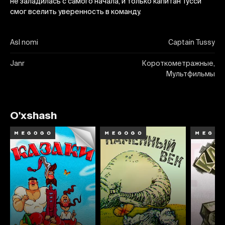
не заладилась с самого начала, и только капитан Тусси
смог вселить уверенность в команду.
Asl nomi
Captain Tussy
Janr
Короткометражные,
Мультфильмы
O'xshash
8.1
7.8
6.5