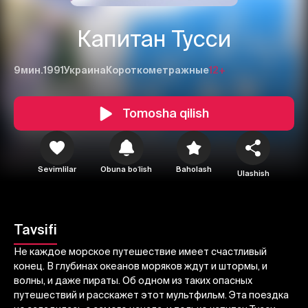
Капитан Тусси
9мин.
1991
Украина
Короткометражные
12+
Tomosha qilish
1
2
3
Sevimlilar
Obuna boʻlish
Baholash
Ulashish
Bekor qilish
Tizimga kirish
Yuborish
Tavsifi
Не каждое морское путешествие имеет счастливый
конец. В глубинах океанов моряков ждут и штормы, и
волны, и даже пираты. Об одном из таких опасных
путешествий и расскажет этот мультфильм. Эта поездка