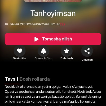
Tanhoyimsan
1ч. 6мин.
2018
Узбекистан
Filmlar
12+
Tomosha qilish
Sevimlilar
Obuna boʻlish
Baholash
Ulashish
1
2
3
Tavsifi
Bosh rollarda
Bekor qilish
Tizimga kirish
Nodirbek ota-onasidan yetim qolgan va bir oʼzi yashaydi.
Opasi va pochchasi undan xabar olib turishadi. Nodirbek Аziza
Yuborish
ismli qizni sevadi va uni xorijga kuzatib qoladi. Bu vaqtda uning
bir loyihasi katta kompaniya rahbariga maʼqul boʼlib, uni oʼz