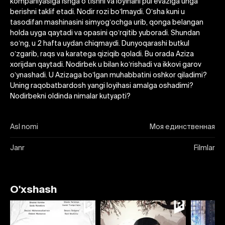
kompaniyasiga ishga oʼtishni va loyihani pul evaziga unga
berishni taklif etadi. Nodir rozi boʼlmaydi. Oʼsha kuni u
tasodifan mashinasini simyogʼochga urib, qonga belangan
holda uyga qaytadi va opasini qoʼrqitib yuboradi. Shundan
soʼng, u 2 hafta uydan chiqmaydi. Dunyoqarashi butkul
oʼzgarib, raqs va karatega qiziqib qoladi. Bu orada Аziza
xorijdan qaytadi. Nodirbek u bilan koʼrishadi va ikkovi garov
oʼynashadi. U Аzizaga boʼlgan muhabbatini oshkor qiladimi?
Uning raqobatbardosh yangi loyihasi amalga oshadimi?
Nodirbekni oldinda nimalar kutyapti?
Asl nomi
Моя единственная
Janr
Filmlar
O'xshash