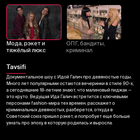
Bekor qilish
Tizimga kirish
Yuborish
Мода, рэкет и
ОПГ, бандиты,
тяжёлый люкс
криминал
Tavsifi
Документальное шоу с Идой Галич про девяностые годы.
Много лет популярными остаются вечеринки в стиле 90-х,
а сегодняшние 18-летние знают, что малиновый пиджак —
это круто. Ведущая Ида Галич встретится с ключевыми
персонами fashion-мира тех времен, расскажет о
криминальных девяностых, разберется, откуда в
Советский союз пришел рэкет, и попробует еще больше
узнать про эпоху, в которую родилась и выросла.