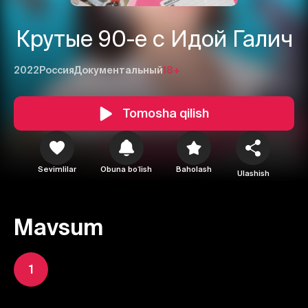
Крутые 90-е с Идой Галич
2022
Россия
Документальный
18+
Tomosha qilish
Sevimlilar
Obuna boʻlish
Baholash
Ulashish
Mavsum
1
1
2
3