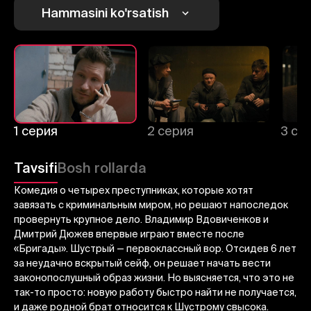
Hammasini ko'rsatish
1
2
3
Bekor qilish
Tizimga kirish
1 серия
2 серия
3 се
Yuborish
Tavsifi
Bosh rollarda
Комедия о четырех преступниках, которые хотят
завязать с криминальным миром, но решают напоследок
провернуть крупное дело. Владимир Вдовиченков и
Дмитрий Дюжев впервые играют вместе после
«Бригады». Шустрый — первоклассный вор. Отсидев 6 лет
за неудачно вскрытый сейф, он решает начать вести
законопослушный образ жизни. Но выясняется, что это не
так-то просто: новую работу быстро найти не получается,
и даже родной брат относится к Шустрому свысока.