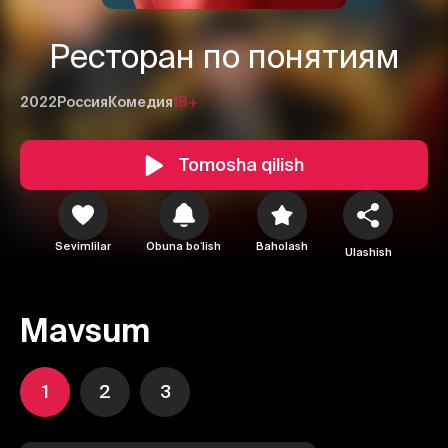
Ресторан по понятиям
2022
Россия
Комедия
18+
Tomosha qilish
Sevimlilar
Obuna boʻlish
Baholash
Ulashish
Mavsum
1
2
3