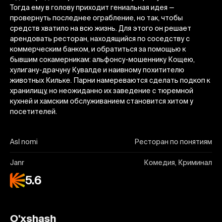
Тогда ему в голову приходит гениальная идея —
провернуть последнее ограбление, но так, чтобы
средств хватило на всю жизнь. Для этого он решает
арендовать ресторан, находящийся по соседству с
коммерческим банком, и обратиться за помощью к
бывшим сокамерникам: альфонсу-мошеннику Кощею,
хулигану-драчуну Кувалде и наивному похитителю
животных Кильке. Парни намереваются сделать подкоп к
хранилищу, но неожиданно их заведение с тюремной
кухней и хамским обслуживанием становится хитом у
посетителей.
Asl nomi
Ресторан по понятиям
Janr
Комедия, Криминал
5.6
O'xshash