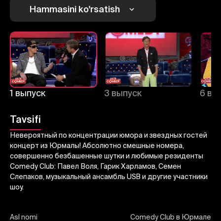
Bekor qilish
Tizimga kirish
Hammasini ko'rsatish
Yuborish
1 выпуск
3 выпуск
6 вы
Tavsifi
Невероятный по концентрации юмора и звездных гостей
концерт из Юрмалы! Абсолютно смешные номера,
совершенно безбашенные шутки и любимые резиденты
Comedy Club: Павел Воля, Гарик Харламов, Семен
Слепаков, музыкальный ансамбль USB и другие участники
шоу.
Asl nomi
Comedy Club в Юрмале