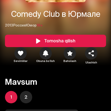
Comedy Club в Юрмале
2013
Россия
Юмор
18+
Tomosha qilish
Sevimlilar
Obuna boʻlish
Baholash
Ulashish
Mavsum
1
2
1
2
3