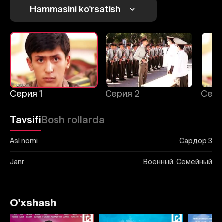
Hammasini ko'rsatish
Серия 1
Серия 2
Сери
Tavsifi
Bosh rollarda
Asl nomi
Сардор 3
Janr
Военный, Семейный
O'xshash