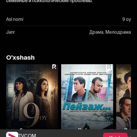
семейные и психологические проблемы.
Asl nomi
9 oy
Janr
Драма, Мелодрама
O'xshash
9 месяцев
Пейзаж
Позд
TVCOM