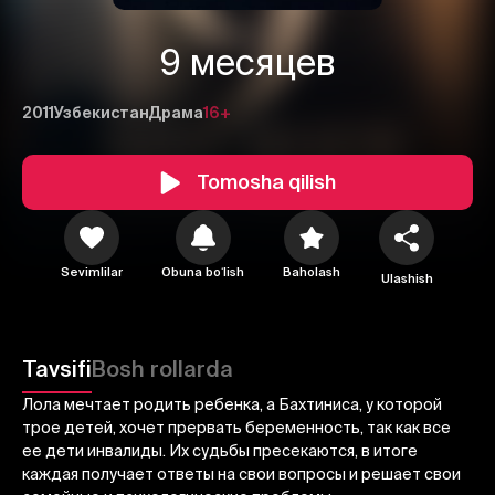
9 месяцев
2011
Узбекистан
Драма
16+
Tomosha qilish
1
2
3
Sevimlilar
Obuna boʻlish
Baholash
Ulashish
Bekor qilish
Tizimga kirish
Yuborish
Tavsifi
Bosh rollarda
Лола мечтает родить ребенка, а Бахтиниса, у которой
трое детей, хочет прервать беременность, так как все
ее дети инвалиды. Их судьбы пресекаются, в итоге
каждая получает ответы на свои вопросы и решает свои