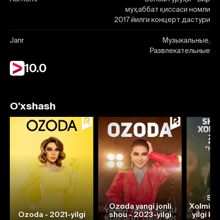
муҳаббат қиссаси номли
2017 йилги концерт дастури
Janr
Музыкальные,
Развлекательные
10.0
O'xshash
Sh
Ozoda yangi jonli
Xolmirz
Ozoda - 2021-yilgi
shou - 2023-yilgi
yilgi ko