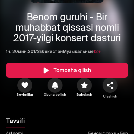
Benom guruhi - Bir
muhabbat qissasi nomli
2017-yilgi konsert dasturi
1ч. 30мин.
2017
Узбекистан
Музыкальные
12+
Tomosha qilish
1
2
3
Bekor qilish
Tizimga kirish
Yuborish
Sevimlilar
Obuna boʻlish
Baholash
Ulashish
Tavsifi
Asl nomi
Беном гуруҳи - Бир