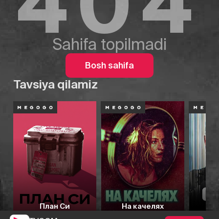
404
Sahifa topilmadi
Bosh sahifa
Tavsiya qilamiz
План Си
На качелях