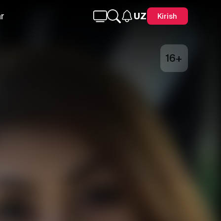
r
UZ
Kirish
16+
Telegram
Facebook