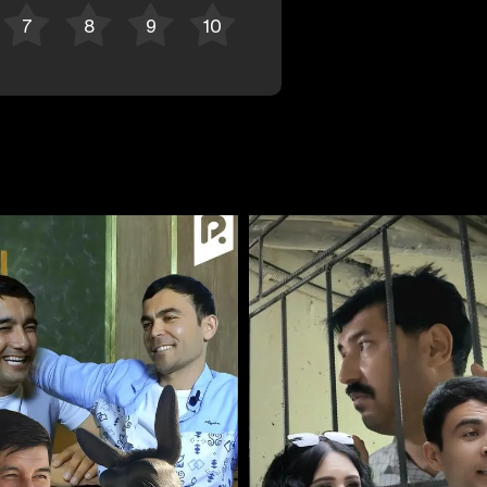
Bekor qilish
Tizimga kirish