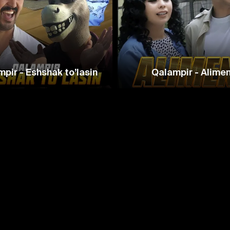
pir - Eshshak to’lasin
Qalampir - Alime