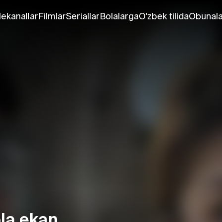
lekanallar
Filmlar
Seriallar
Bolalarga
O'zbek tilida
Obunala
ola ekan