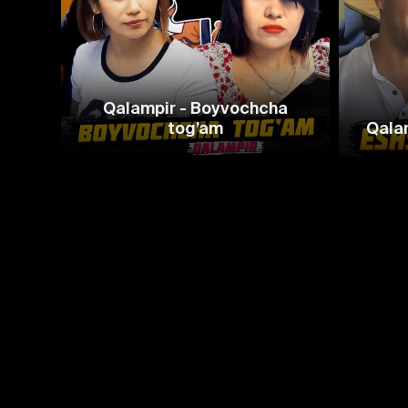
Qalampir - Boyvochcha
tog’am
Qalam