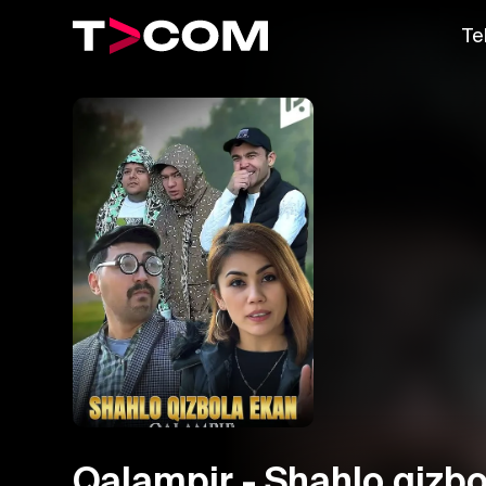
Te
Qalampir - Shahlo qizb