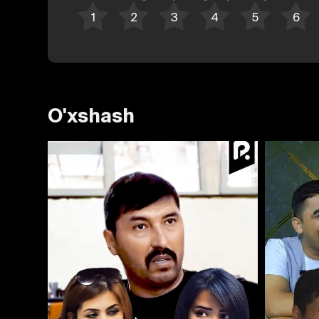
O'xshash