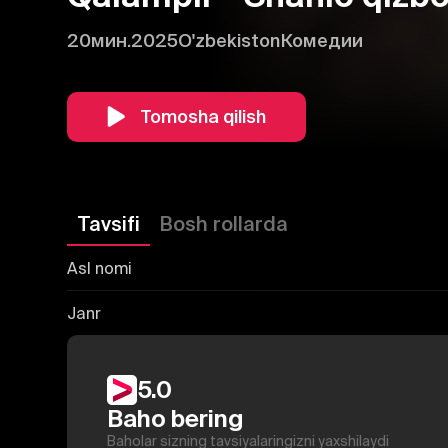
20мин.
2025
O'zbekiston
Комедии
Tomosha qilish
Tavsifi
Bosh rollarda
Asl nomi
Janr
5.0
Baho bering
Baholar sizning tavsiyalaringizni yaxshilaydi